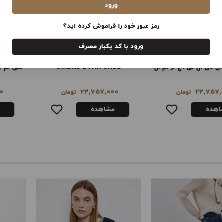
ورود
رمز عبور خود را فراموش کرده اید؟
ورود با کد یکبار مصرف
CMBND LTHR 
سی ام بی ان دی ال تی اچ آر ام ال
DL
0
23,757,000
23,757,
تومان
تومان
اهده
مشاهده