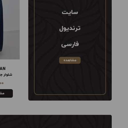
سایت
ترندیول
فارسی
مشاهده
AN
MANGO WOMAN
شلوار جین گشاد از وسط کمر
ژاکت 
00
4,110,000
تومان
مشاهده
مش