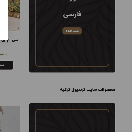
فارسی
مشاهده
سی ام بی ان دی ال تی اچ آر ام ال
SNDL
000
23,757,000
تومان
مشاهده
مش
محصولات سایت ترندیول ترکیه