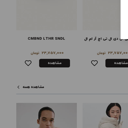
CMBND LTHR SN
صندل‌های پاشنه‌دار به سبک قفسی
صندل‌
14,289,000
23,757,00
تومان
تومان
مشاهده
مشاهده
مشاهده همه