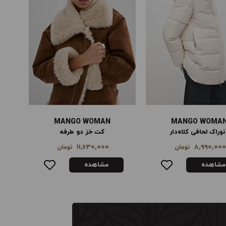
MANGO WOMAN
MANGO WOMA
کت خز دو طرفه
کیف پول کوچک بافت‌دار
ت
3,475,000
11,630,000
تومان
تومان
مشاهده
مشاهده