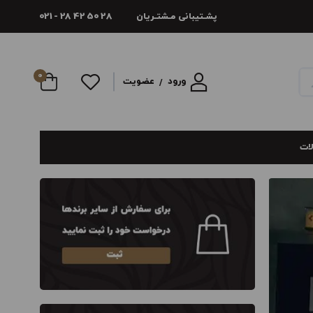
پشـتیبانی مـشتـریان
021 - 28 42 50 28
0
ورود
عضویت
/
لات