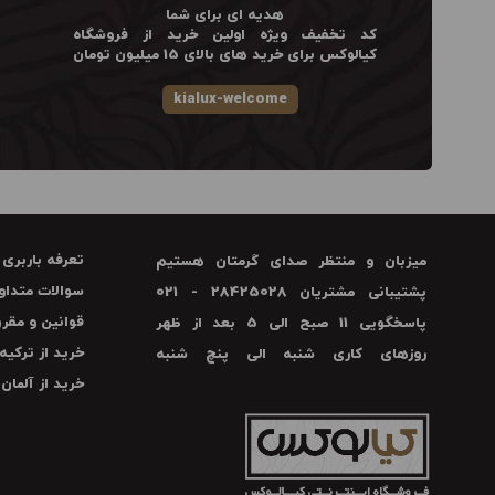
هدیه ای برای شما
کد تخفیف ویژه اولین خرید از فروشگاه
کیالوکس برای خرید های بالای 15 میلیون تومان
kialux-welcome
تعرفه باربری
میزبان و منتظر صدای گرمتان هستیم
سوالات متداو
پشتیبانی مشتریان 28425028 - 021
قوانین و مقرر
پاسخگویی 11 صبح الی 5 بعد از ظهر
خرید از ترکیه
روزهای کاری شنبه الی پنچ شنبه
خرید از آلمان