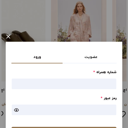
×
عضویت
ورود
شماره همراه
*
CMBND LTHR SNDL
سی ام بی ان دی ال تی اچ آر ام
ال
رمز عبور
*
23,757,000
23,757,000
تومان
تومان
مشاهده
مشاهده