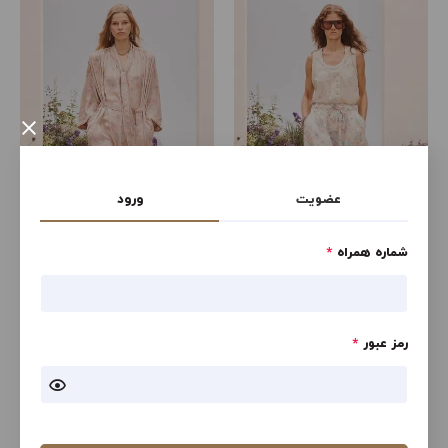
×
عضویت
ورود
شماره همراه
*
سی ام بی ان دی ال تی اچ آر ام
CMBND LTHR SNDL
ال
رمز عبور
*
23,757,000
23,757,000
تومان
تومان
مشاهده
مشاهده