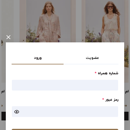
×
عضویت
ورود
شماره همراه
*
CMBND LTHR SNDL
سی ام بی ان دی ال تی اچ آر ام
ال
رمز عبور
*
23,757,000
23,757,000
تومان
تومان
مشاهده
مشاهده