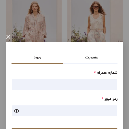
×
عضویت
ورود
شماره همراه
*
سی ام بی ان دی ال تی اچ آر ام
CMBND LTHR SNDL
ال
رمز عبور
*
23,757,000
23,757,000
تومان
تومان
مشاهده
مشاهده