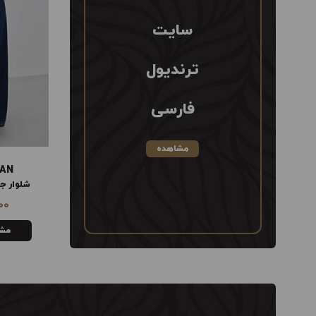
سایت
ترندیول
فارسی
مشاهده
AN
MANGO WOMAN
شلوار جین گشاد از وسط کمر
ژاکت 
00
4,110,000
تومان
مشاهده
مش