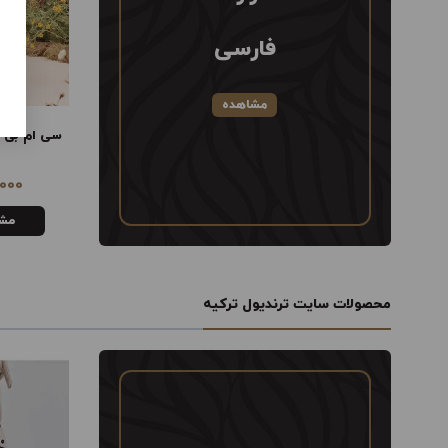
فارسی
مشاهده
سی ام بی ان دی ال تی اچ آر ام ال
SNDL
000
23,757,000
تومان
مشاهده
مش
محصولات سایت ترندیول ترکیه