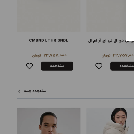
CMBND LTHR SN
صندل‌های پاشنه‌دار به سبک قفسی
صندل‌
14,289,000
23,757,00
تومان
تومان
مشاهده
مشاهده
مشاهده همه