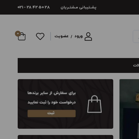
پشـتیبانی مـشتـریان
021 - 28 42 50 28
0
ورود
عضویت
/
لات