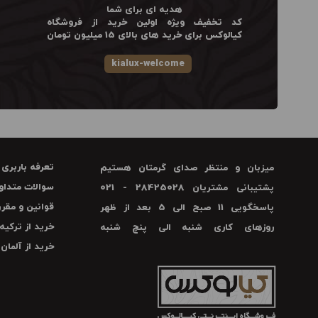
هدیه ای برای شما
کد تخفیف ویژه اولین خرید از فروشگاه
کیالوکس برای خرید های بالای 15 میلیون تومان
kialux-welcome
تعرفه باربری
میزبان و منتظر صدای گرمتان هستیم
سوالات متداو
پشتیبانی مشتریان 28425028 - 021
قوانین و مقرر
پاسخگویی 11 صبح الی 5 بعد از ظهر
خرید از ترکیه
روزهای کاری شنبه الی پنچ شنبه
خرید از آلمان