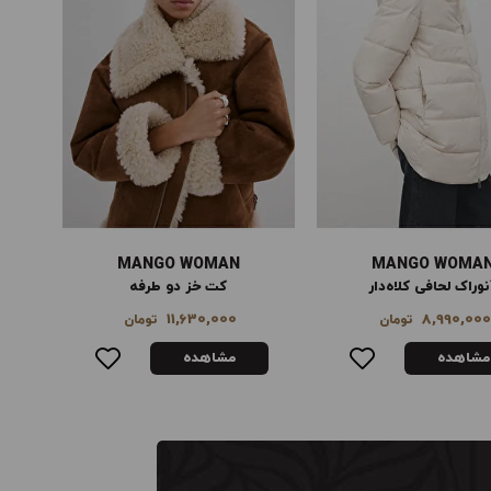
MANGO WOMAN
MANGO WOMA
کت خز دو طرفه
کیف پول کوچک بافت‌دار
ت
3,475,000
11,630,000
تومان
تومان
مشاهده
مشاهده