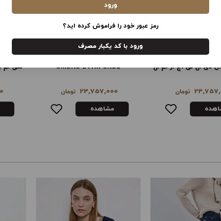
ورود
رمز عبور خود را فراموش کرده اید؟
ورود با کد یکبار مصرف
CMBND LTHR 
سی ام بی ان دی ال تی اچ آر ام ال
DL
0
23,757,000
23,757,
تومان
تومان
اهده
مشاهده