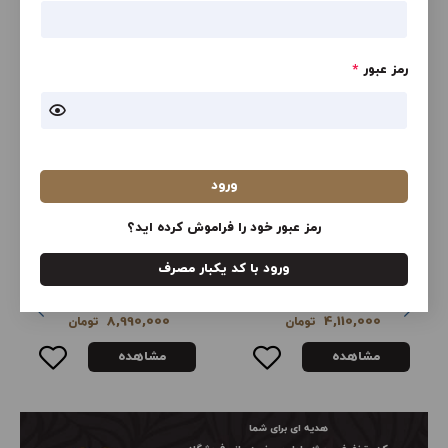
CMBND LTHR SNDL
سی ام بی ان دی ال تی اچ آر ام
ال
رمز عبور
*
23,757,000
23,757,000
تومان
تومان
مشاهده
مشاهده
ورود
محصولات سایت ترندیول ترکیه
مشاهده همه
رمز عبور خود را فراموش کرده اید؟
ورود با کد یکبار مصرف
MANGO WOMAN
MANGO WOMAN
ژاکت بافتنی یقه هفت
آنوراک لحافی کلاه‌دار
8,990,000
4,110,000
تومان
تومان
مشاهده
مشاهده
هدیه ای برای شما